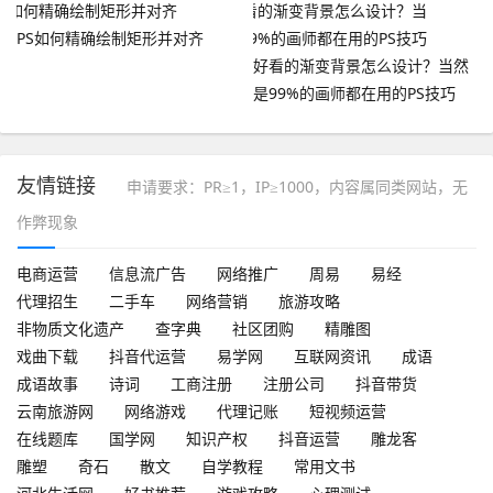
PS如何精确绘制矩形并对齐
好看的渐变背景怎么设计？当然
是99%的画师都在用的PS技巧
友情链接
申请要求：PR≥1，IP≥1000，内容属同类网站，无
作弊现象
电商运营
信息流广告
网络推广
周易
易经
代理招生
二手车
网络营销
旅游攻略
非物质文化遗产
查字典
社区团购
精雕图
戏曲下载
抖音代运营
易学网
互联网资讯
成语
成语故事
诗词
工商注册
注册公司
抖音带货
云南旅游网
网络游戏
代理记账
短视频运营
在线题库
国学网
知识产权
抖音运营
雕龙客
雕塑
奇石
散文
自学教程
常用文书