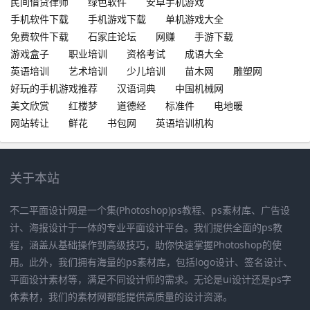
民间借贷律师
绿色软件
安卓手机游戏
手机软件下载
手机游戏下载
单机游戏大全
免费软件下载
石家庄论坛
网赚
手游下载
游戏盒子
职业培训
资格考试
成语大全
英语培训
艺术培训
少儿培训
苗木网
雕塑网
好玩的手机游戏推荐
汉语词典
中国机械网
美文欣赏
红楼梦
道德经
标准件
电地暖
网站转让
鲜花
书包网
英语培训机构
关于本站
不二平面设计网是一个集(Photoshop)ps教程、ps素材库、广告设
计、海报设计于一体的专业平面设计平台。我们提供全面的ps教
程，涵盖从基础操作到高级技巧，助你快速掌握Photoshop的使
用。此外，我们拥有海量的ps素材库，包括logo设计、签名设计、
平面设计素材等，满足不同设计师的需求。无论是ui设计还是ps字
体素材，我们的素材网都能提供高质量的设计资源。