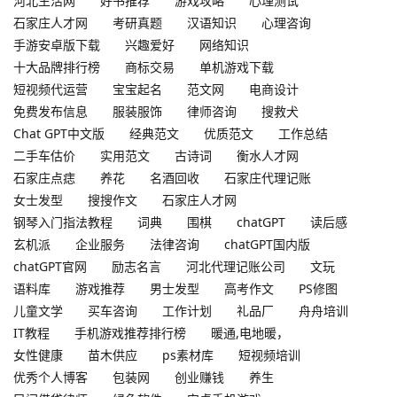
河北生活网
好书推荐
游戏攻略
心理测试
石家庄人才网
考研真题
汉语知识
心理咨询
手游安卓版下载
兴趣爱好
网络知识
十大品牌排行榜
商标交易
单机游戏下载
短视频代运营
宝宝起名
范文网
电商设计
免费发布信息
服装服饰
律师咨询
搜救犬
Chat GPT中文版
经典范文
优质范文
工作总结
二手车估价
实用范文
古诗词
衡水人才网
石家庄点痣
养花
名酒回收
石家庄代理记账
女士发型
搜搜作文
石家庄人才网
钢琴入门指法教程
词典
围棋
chatGPT
读后感
玄机派
企业服务
法律咨询
chatGPT国内版
chatGPT官网
励志名言
河北代理记账公司
文玩
语料库
游戏推荐
男士发型
高考作文
PS修图
儿童文学
买车咨询
工作计划
礼品厂
舟舟培训
IT教程
手机游戏推荐排行榜
暖通,电地暖，
女性健康
苗木供应
ps素材库
短视频培训
优秀个人博客
包装网
创业赚钱
养生