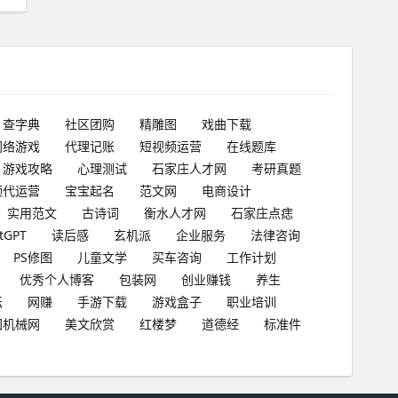
查字典
社区团购
精雕图
戏曲下载
网络游戏
代理记账
短视频运营
在线题库
游戏攻略
心理测试
石家庄人才网
考研真题
频代运营
宝宝起名
范文网
电商设计
实用范文
古诗词
衡水人才网
石家庄点痣
tGPT
读后感
玄机派
企业服务
法律咨询
PS修图
儿童文学
买车咨询
工作计划
优秀个人博客
包装网
创业赚钱
养生
坛
网赚
手游下载
游戏盒子
职业培训
国机械网
美文欣赏
红楼梦
道德经
标准件