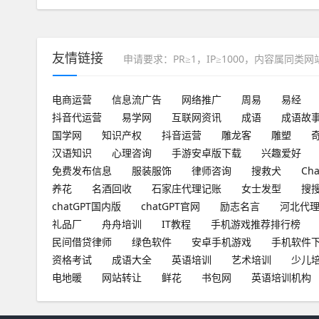
友情链接
申请要求：PR≥1，IP≥1000，内容属同类
电商运营
信息流广告
网络推广
周易
易经
抖音代运营
易学网
互联网资讯
成语
成语故
国学网
知识产权
抖音运营
雕龙客
雕塑
汉语知识
心理咨询
手游安卓版下载
兴趣爱好
免费发布信息
服装服饰
律师咨询
搜救犬
Ch
养花
名酒回收
石家庄代理记账
女士发型
搜
chatGPT国内版
chatGPT官网
励志名言
河北代
礼品厂
舟舟培训
IT教程
手机游戏推荐排行榜
民间借贷律师
绿色软件
安卓手机游戏
手机软件
资格考试
成语大全
英语培训
艺术培训
少儿
电地暖
网站转让
鲜花
书包网
英语培训机构