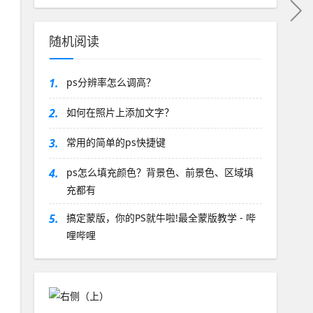
随机阅读
1.
ps分辨率怎么调高？
2.
如何在照片上添加文字？
3.
常用的简单的ps快捷键
4.
ps怎么填充颜色？背景色、前景色、区域填
充都有
5.
搞定蒙版，你的PS就牛啦!最全蒙版教学 - 哔
哩哔哩