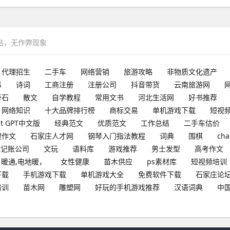
网站，无作弊现象
代理招生
二手车
网络营销
旅游攻略
非物质文化遗产
事
诗词
工商注册
注册公司
抖音带货
云南旅游网
奇石
散文
自学教程
常用文书
河北生活网
好书推荐
网络知识
十大品牌排行榜
商标交易
单机游戏下载
短视
at GPT中文版
经典范文
优质范文
工作总结
二手车估价
搜作文
石家庄人才网
钢琴入门指法教程
词典
围棋
cha
理记账公司
文玩
语料库
游戏推荐
男士发型
高考作文
暖通,电地暖，
女性健康
苗木供应
ps素材库
短视频培训
下载
手机游戏下载
单机游戏大全
免费软件下载
石家庄论
培训
苗木网
雕塑网
好玩的手机游戏推荐
汉语词典
中