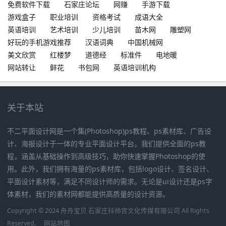
免费软件下载
石家庄论坛
网赚
手游下载
游戏盒子
职业培训
资格考试
成语大全
英语培训
艺术培训
少儿培训
苗木网
雕塑网
好玩的手机游戏推荐
汉语词典
中国机械网
美文欣赏
红楼梦
道德经
标准件
电地暖
网站转让
鲜花
书包网
英语培训机构
关于本站
不二平面设计网是一个集(Photoshop)ps教程、ps素材库、广告设
计、海报设计于一体的专业平面设计平台。我们提供全面的ps教
程，涵盖从基础操作到高级技巧，助你快速掌握Photoshop的使
用。此外，我们拥有海量的ps素材库，包括logo设计、签名设计、
平面设计素材等，满足不同设计师的需求。无论是ui设计还是ps字
体素材，我们的素材网都能提供高质量的设计资源。
Copyright © 2024 舟舟宝贝 石家庄抖帅宫文化传媒有限公司 All Rights
Reserved.
网站地图