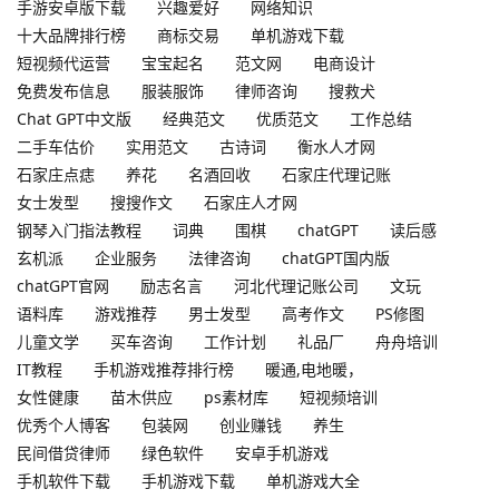
手游安卓版下载
兴趣爱好
网络知识
十大品牌排行榜
商标交易
单机游戏下载
短视频代运营
宝宝起名
范文网
电商设计
免费发布信息
服装服饰
律师咨询
搜救犬
Chat GPT中文版
经典范文
优质范文
工作总结
二手车估价
实用范文
古诗词
衡水人才网
石家庄点痣
养花
名酒回收
石家庄代理记账
女士发型
搜搜作文
石家庄人才网
钢琴入门指法教程
词典
围棋
chatGPT
读后感
玄机派
企业服务
法律咨询
chatGPT国内版
chatGPT官网
励志名言
河北代理记账公司
文玩
语料库
游戏推荐
男士发型
高考作文
PS修图
儿童文学
买车咨询
工作计划
礼品厂
舟舟培训
IT教程
手机游戏推荐排行榜
暖通,电地暖，
女性健康
苗木供应
ps素材库
短视频培训
优秀个人博客
包装网
创业赚钱
养生
民间借贷律师
绿色软件
安卓手机游戏
手机软件下载
手机游戏下载
单机游戏大全