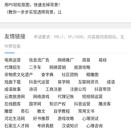
用PS轻松抠图，快速去掉背景！
（教你一步步实现透明背景，让
图像更出众！）
友情链接
申请要求：PR≥1，IP≥1000，内容属同类网站，无
作弊现象
电商运营
信息流广告
网络推广
周易
易经
代理招生
二手车
网络营销
旅游攻略
非物质文化遗产
查字典
社区团购
精雕图
戏曲下载
抖音代运营
易学网
互联网资讯
成语
成语故事
诗词
工商注册
注册公司
抖音带货
云南旅游网
网络游戏
代理记账
短视频运营
在线题库
国学网
知识产权
抖音运营
雕龙客
雕塑
奇石
散文
自学教程
常用文书
河北生活网
好书推荐
游戏攻略
心理测试
石家庄人才网
考研真题
汉语知识
心理咨询