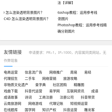
法【详解】
C4D 怎么渲染透明背景图片？
Photoshop教程：运用参考线精
确分割图片
友情链接
申请要求：PR≥1，IP≥1000，内容属同类网站，无
作弊现象
电商运营
信息流广告
网络推广
周易
易经
代理招生
二手车
网络营销
旅游攻略
非物质文化遗产
查字典
社区团购
精雕图
戏曲下载
抖音代运营
易学网
互联网资讯
成语
成语故事
诗词
工商注册
注册公司
抖音带货
云南旅游网
网络游戏
代理记账
短视频运营
在线题库
国学网
知识产权
抖音运营
雕龙客