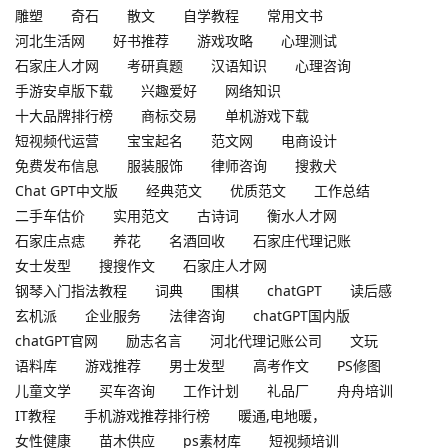
雕塑
奇石
散文
自学教程
常用文书
河北生活网
好书推荐
游戏攻略
心理测试
石家庄人才网
考研真题
汉语知识
心理咨询
手游安卓版下载
兴趣爱好
网络知识
十大品牌排行榜
商标交易
单机游戏下载
短视频代运营
宝宝起名
范文网
电商设计
免费发布信息
服装服饰
律师咨询
搜救犬
Chat GPT中文版
经典范文
优质范文
工作总结
二手车估价
实用范文
古诗词
衡水人才网
石家庄点痣
养花
名酒回收
石家庄代理记账
女士发型
搜搜作文
石家庄人才网
钢琴入门指法教程
词典
围棋
chatGPT
读后感
玄机派
企业服务
法律咨询
chatGPT国内版
chatGPT官网
励志名言
河北代理记账公司
文玩
语料库
游戏推荐
男士发型
高考作文
PS修图
儿童文学
买车咨询
工作计划
礼品厂
舟舟培训
IT教程
手机游戏推荐排行榜
暖通,电地暖，
女性健康
苗木供应
ps素材库
短视频培训