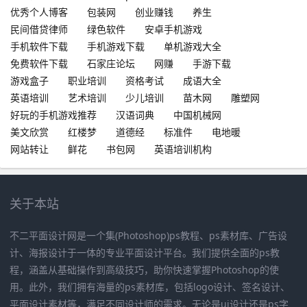
优秀个人博客
包装网
创业赚钱
养生
民间借贷律师
绿色软件
安卓手机游戏
手机软件下载
手机游戏下载
单机游戏大全
免费软件下载
石家庄论坛
网赚
手游下载
游戏盒子
职业培训
资格考试
成语大全
英语培训
艺术培训
少儿培训
苗木网
雕塑网
好玩的手机游戏推荐
汉语词典
中国机械网
美文欣赏
红楼梦
道德经
标准件
电地暖
网站转让
鲜花
书包网
英语培训机构
关于本站
不二平面设计网是一个集(Photoshop)ps教程、ps素材库、广告设
计、海报设计于一体的专业平面设计平台。我们提供全面的ps教
程，涵盖从基础操作到高级技巧，助你快速掌握Photoshop的使
用。此外，我们拥有海量的ps素材库，包括logo设计、签名设计、
平面设计素材等，满足不同设计师的需求。无论是ui设计还是ps字