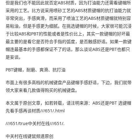
但是我们也不能因此就否定ABS材质，因为打油能力还需看键帽所
采用的工艺。比方说采用喷砂工艺的ABS材质键帽的抗打油能力就
非常突出，手感爽滑，而采用了喷油工艺的ABS材质键帽就特别容
易粘油，但是手感更为细腻。在挑选键帽的时候，大家很可能沉浸
于比较ABS和PBT的性能或者是性价比上，其实一款键帽的好坏最
最主要的是看它是否符合手指的弧度，是否触感舒适。如果一款键
帽连最基本的手感都保证不了的话，那么谈论ABS还是PBT也都只
是妄谈。
PBT键帽，耐磨、爽滑、抗打油
市面上有很多高档的机械键盘产品键帽手感舒适，下边，我们就带
领大家来看几款值得购买的机械键盘。
本文属于原创文章，如若转载，请注明来源：ABS还是PBT 选键帽
先看手感再谈材质///651/.html
///651/true中关村在线///651/.
中关村在线键鼠频道原创