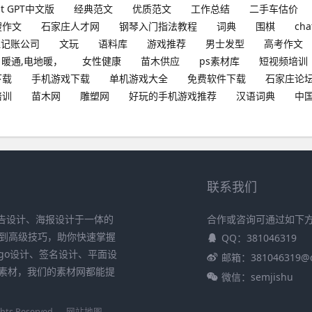
at GPT中文版
经典范文
优质范文
工作总结
二手车估价
搜作文
石家庄人才网
钢琴入门指法教程
词典
围棋
cha
理记账公司
文玩
语料库
游戏推荐
男士发型
高考作文
暖通,电地暖，
女性健康
苗木供应
ps素材库
短视频培训
下载
手机游戏下载
单机游戏大全
免费软件下载
石家庄论
培训
苗木网
雕塑网
好玩的手机游戏推荐
汉语词典
中
联系我们
、广告设计、海报设计于一体的
合作或咨询可通过如下
作到高级技巧，助你快速掌握
QQ：381046319
logo设计、签名设计、平面设
邮箱：381046319@
体素材，我们的素材网都能提
微信：semjishu
s Reserved.
网站地图