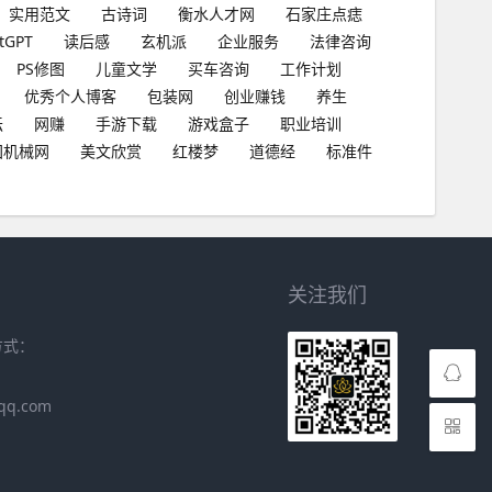
实用范文
古诗词
衡水人才网
石家庄点痣
tGPT
读后感
玄机派
企业服务
法律咨询
PS修图
儿童文学
买车咨询
工作计划
优秀个人博客
包装网
创业赚钱
养生
坛
网赚
手游下载
游戏盒子
职业培训
国机械网
美文欣赏
红楼梦
道德经
标准件
关注我们
方式：
qq.com