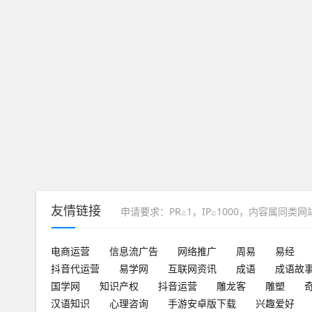
友情链接
申请要求：PR≥1，IP≥1000，内容属同类
电商运营
信息流广告
网络推广
周易
易经
抖音代运营
易学网
互联网资讯
成语
成语故
国学网
知识产权
抖音运营
雕龙客
雕塑
汉语知识
心理咨询
手游安卓版下载
兴趣爱好