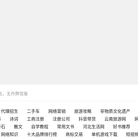
网站，无作弊现象
代理招生
二手车
网络营销
旅游攻略
非物质文化遗产
事
诗词
工商注册
注册公司
抖音带货
云南旅游网
奇石
散文
自学教程
常用文书
河北生活网
好书推荐
网络知识
十大品牌排行榜
商标交易
单机游戏下载
短视