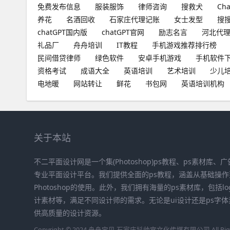
免费发布信息
服装服饰
律师咨询
搜救犬
Ch
养花
名酒回收
石家庄代理记账
女士发型
搜
chatGPT国内版
chatGPT官网
励志名言
河北代
礼品厂
舟舟培训
IT教程
手机游戏推荐排行榜
民间借贷律师
绿色软件
安卓手机游戏
手机软件
资格考试
成语大全
英语培训
艺术培训
少儿
电地暖
网站转让
鲜花
书包网
英语培训机构
关于本站
不二平面设计网是一个集(Photoshop)ps教程、ps素材库
专业平面设计平台。我们提供全面的ps教程，涵盖从基础操
Photoshop的使用。此外，我们拥有海量的ps素材库，包括
计素材等，满足不同设计师的需求。无论是ui设计还是ps字
供高质量的设计资源。
Copyright © 2024 舟舟宝贝 石家庄抖帅宫文化传媒有限公司 All Right