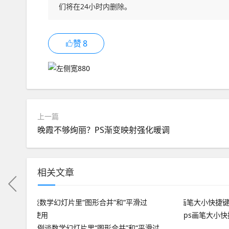
们将在24小时内删除。
赞
8
上一篇
晚霞不够绚丽？PS渐变映射强化暖调
相关文章
ps画笔大小
例谈数学幻灯片里“图形合并”和“平滑过