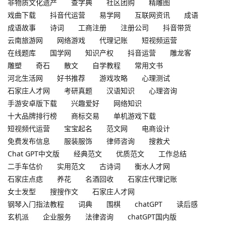
非物质文化遗产
查字典
社区团购
精雕图
戏曲下载
抖音代运营
易学网
互联网资讯
成语
成语故事
诗词
工商注册
注册公司
抖音带货
云南旅游网
网络游戏
代理记账
短视频运营
在线题库
国学网
知识产权
抖音运营
雕龙客
雕塑
奇石
散文
自学教程
常用文书
河北生活网
好书推荐
游戏攻略
心理测试
石家庄人才网
考研真题
汉语知识
心理咨询
手游安卓版下载
兴趣爱好
网络知识
十大品牌排行榜
商标交易
单机游戏下载
短视频代运营
宝宝起名
范文网
电商设计
免费发布信息
服装服饰
律师咨询
搜救犬
Chat GPT中文版
经典范文
优质范文
工作总结
二手车估价
实用范文
古诗词
衡水人才网
石家庄点痣
养花
名酒回收
石家庄代理记账
女士发型
搜搜作文
石家庄人才网
钢琴入门指法教程
词典
围棋
chatGPT
读后感
玄机派
企业服务
法律咨询
chatGPT国内版