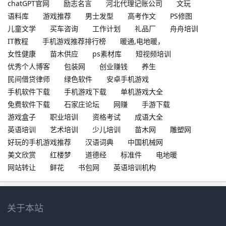
chatGPT官网
励志名言
河北代理记账公司
文玩
语料库
游戏推荐
男士发型
高考作文
PS修图
儿童文学
买车咨询
工作计划
礼品厂
舟舟培训
IT教程
手机游戏推荐排行榜
暖通,电地暖，
女性健康
苗木供应
ps素材库
短视频培训
优秀个人博客
包装网
创业赚钱
养生
民间借贷律师
绿色软件
安卓手机游戏
手机软件下载
手机游戏下载
单机游戏大全
免费软件下载
石家庄论坛
网赚
手游下载
游戏盒子
职业培训
资格考试
成语大全
英语培训
艺术培训
少儿培训
苗木网
雕塑网
好玩的手机游戏推荐
汉语词典
中国机械网
美文欣赏
红楼梦
道德经
标准件
电地暖
网站转让
鲜花
书包网
英语培训机构
关于本站