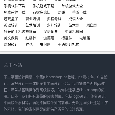
手机软件下载
手机游戏下载
单机游戏大全
免费软件下载
石家庄论坛
网赚
手游下载
游戏盒子
职业培训
资格考试
成语大全
英语培训
艺术培训
少儿培训
苗木网
雕塑网
好玩的手机游戏推荐
汉语词典
中国机械网
美文欣赏
红楼梦
道德经
标准件
电地暖
网站转让
鲜花
书包网
英语培训机构
关于本站
不二平面设计网是一个集(Photoshop)ps教程、ps素材库、广告设
计、海报设计于一体的专业平面设计平台。我们提供全面的ps教
程，涵盖从基础操作到高级技巧，助你快速掌握Photoshop的使
用。此外，我们拥有海量的ps素材库，包括logo设计、签名设计、
平面设计素材等，满足不同设计师的需求。无论是ui设计还是ps字
体素材，我们的素材网都能提供高质量的设计资源。