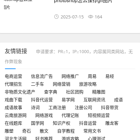
photoshop怎么保存gif图片
2025-07-15
164
友情链接
申请要求：PR≥1，IP≥1000，内容属同类网站，无
作弊现象
电商运营
信息流广告
网络推广
周易
易经
代理招生
二手车
网络营销
旅游攻略
非物质文化遗产
查字典
社区团购
精雕图
戏曲下载
抖音代运营
易学网
互联网资讯
成语
成语故事
诗词
工商注册
注册公司
抖音带货
云南旅游网
网络游戏
代理记账
短视频运营
在线题库
国学网
知识产权
抖音运营
雕龙客
雕塑
奇石
散文
自学教程
常用文书
河北生活网
好书推荐
游戏攻略
心理测试