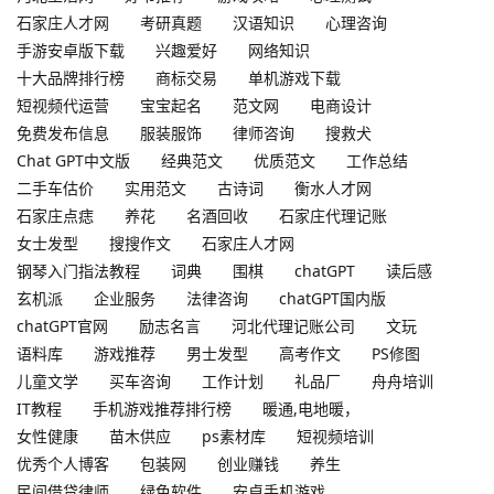
石家庄人才网
考研真题
汉语知识
心理咨询
手游安卓版下载
兴趣爱好
网络知识
十大品牌排行榜
商标交易
单机游戏下载
短视频代运营
宝宝起名
范文网
电商设计
免费发布信息
服装服饰
律师咨询
搜救犬
Chat GPT中文版
经典范文
优质范文
工作总结
二手车估价
实用范文
古诗词
衡水人才网
石家庄点痣
养花
名酒回收
石家庄代理记账
女士发型
搜搜作文
石家庄人才网
钢琴入门指法教程
词典
围棋
chatGPT
读后感
玄机派
企业服务
法律咨询
chatGPT国内版
chatGPT官网
励志名言
河北代理记账公司
文玩
语料库
游戏推荐
男士发型
高考作文
PS修图
儿童文学
买车咨询
工作计划
礼品厂
舟舟培训
IT教程
手机游戏推荐排行榜
暖通,电地暖，
女性健康
苗木供应
ps素材库
短视频培训
优秀个人博客
包装网
创业赚钱
养生
民间借贷律师
绿色软件
安卓手机游戏